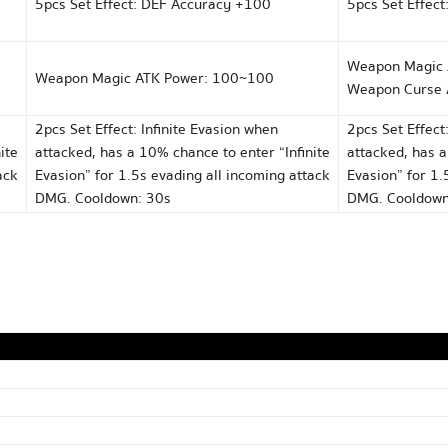
5pcs Set Effect: DEF Accuracy +100
5pcs Set Effec
Weapon Magic 
Weapon Magic ATK Power: 100~100
Weapon Curse 
2pcs Set Effect: Infinite Evasion when
2pcs Set Effect
ite
attacked, has a 10% chance to enter “Infinite
attacked, has a
ack
Evasion” for 1.5s evading all incoming attack
Evasion” for 1.
DMG. Cooldown: 30s
DMG. Cooldown