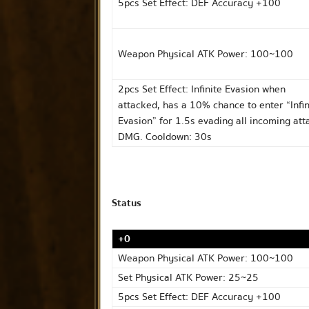
5pcs Set Effect: DEF Accuracy +100
Weapon Physical ATK Power: 100~100
2pcs Set Effect: Infinite Evasion when
attacked, has a 10% chance to enter “Infin
Evasion” for 1.5s evading all incoming att
DMG. Cooldown: 30s
Status
+0
Weapon Physical ATK Power: 100~100
Set Physical ATK Power: 25~25
5pcs Set Effect: DEF Accuracy +100