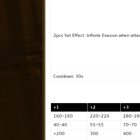
2pcs Set Effect: Infinite Evasion when att
Cooldown: 30s
+1
+2
+3
160~160
220~220
280~28
40~40
55~55
70~70
+200
300
400