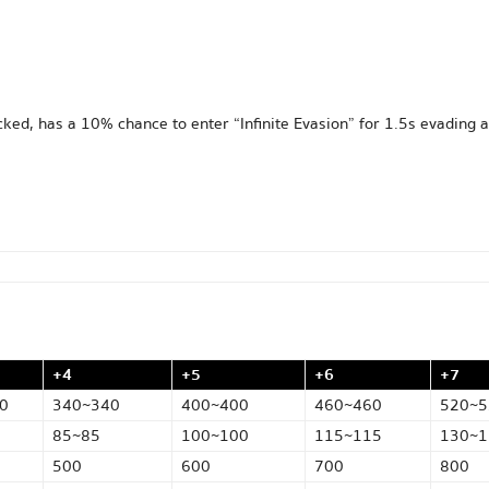
acked, has a 10% chance to enter “Infinite Evasion” for 1.5s evading 
+4
+5
+6
+7
0
340~340
400~400
460~460
520~5
85~85
100~100
115~115
130~1
500
600
700
800