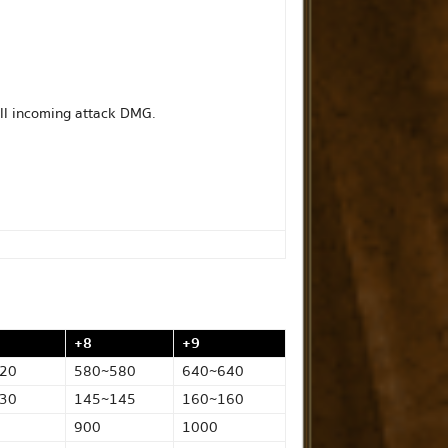
all incoming attack DMG.
+8
+9
20
580~580
640~640
30
145~145
160~160
900
1000