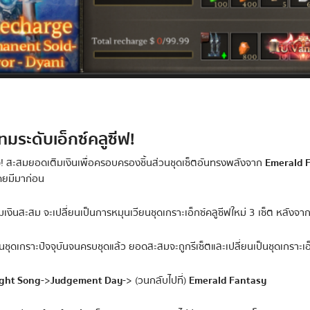
ทมระดับเอ็กซ์คลูซีฟ!
e)! สะสมยอดเติมเงินเพื่อครอบครองชิ้นส่วนชุดเซ็ตอันทรงพลังจาก
Emerald F
เคยมีมาก่อน
เงินสะสม จะเปลี่ยนเป็นการหมุนเวียนชุดเกราะเอ็กซ์คลูซีฟใหม่ 3 เซ็ต หลังจากท
่วนชุดเกราะปัจจุบันจนครบชุดแล้ว ยอดสะสมจะถูกรีเซ็ตและเปลี่ยนเป็นชุดเกราะเอ็ก
ght Song
->
Judgement Day
-> (วนกลับไปที่)
Emerald Fantasy