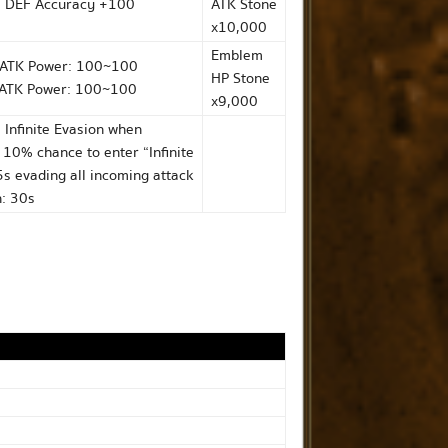
t: DEF Accuracy +100
ATK Stone
x10,000
Emblem
ATK Power: 100~100
HP Stone
ATK Power: 100~100
x9,000
: Infinite Evasion when
 10% chance to enter “Infinite
5s evading all incoming attack
: 30s