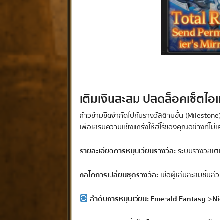
เติมเงินสะสม ปลดล็อคเซ็ตไอเ
ก้าวข้ามขีดจำกัดไปกับรางวัลตามขั้น (Mileston
เพื่อเสริมความแข็งแกร่งให้ฮีโร่ของคุณอย่างที่ไม่
รายละเอียดการหมุนเวียนรางวัล:
ระบบรางวัลเติม
กลไกการเปลี่ยนชุดรางวัล:
เมื่อผู้เล่นสะสมชิ้นส
ลำดับการหมุนเวียน:
Emerald Fantasy
->
Ni