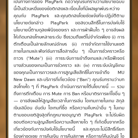
เป็นทางการของ PlayPark ถือว่าคุณรับทราบว่านโยบายฉบับ
นี้เป็นส่วนหนึ่งของข้อตกลงและเงื่อนไขที่มีผลผูกพันระหว่าง
คุณกับ PlayPark และคุณตกลงโดยชัดแจ้งที่จะปฏิบัติตาม
นโยบายดังกล่าว PlayPark ขอสงวนสิทธิ์ในการบังคับใช้
นโยบายนี้ตามดุลยพินิจของเรา และการฝ่าฝืนใด ๆ อาจส่งผล
ให้เกิดบทลงโทษหลายระดับ ซึ่งรวมถึงแต่ไม่จำกัดเพียง (i) การ
ตักเตือนเป็นลายลักษณ์อักษร (ii) การจำกัดการใช้งานแชต
ภายในเกมและฟังก์ชันการสื่อสารอื่น ๆ เป็นการชั่วคราวหรือ
ถาวร (“Mute”) (iii) การระงับการเข้าถึงเกมและ/หรือฟีเจอร์
บางส่วนของเกมเป็นการชั่วคราว และ (iv) การระงับบัญชีเกม
ของคุณเป็นการถาวรและการสูญเสียสิทธิ์ในการเข้าถึง MU
New Dawn และบริการที่เกี่ยวข้อง (“Ban”) คุณรับทราบว่าบท
ลงโทษใด ๆ ที่ PlayPark ดำเนินการภายใต้นโยบายนี้ — รวม
ถึงการตักเตือน การ Mute การ Ban หรือมาตรการแก้ไขอื่น ๆ
— อาจส่งผลให้สูญเสียเวลาในการเล่น ไอเทมภายในเกม สกุล
เงินเสมือน อันดับ ไอเทมที่ซื้อ หรือความคืบหน้าอื่น ๆ ในเกม
ตามขอบเขตสูงสุดที่กฎหมายอนุญาต PlayPark จะไม่รับผิด
ชอบต่อความสูญเสียหรือความเสียหายใด ๆ ที่เกิดขึ้นจากหรือ
เกี่ยวข้องกับการบังคับใช้นโยบายนี้ และคุณจะไม่มีสิทธิ์เรียก
ร้องค่าชดเชย การคืนเงิน การคืนสภาพ หรือการกู้คืนบัญชี ไอ