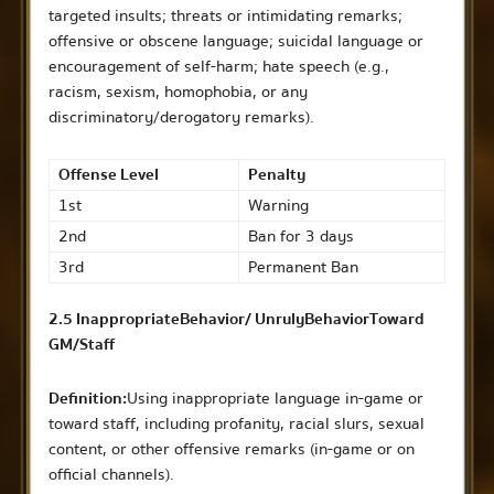
targeted insults; threats or intimidating remarks;
offensive or obscene language; suicidal language or
encouragement of self-harm; hate speech (e.g.,
racism, sexism, homophobia, or any
discriminatory/derogatory remarks).
Offense Level
Penalty
1st
Warning
2nd
Ban for 3 days
3rd
Permanent Ban
2.5 Inappropriate Behavior / Unruly Behavior Toward
GM/Staff
Definition:
Using inappropriate language in-game or
toward staff, including profanity, racial slurs, sexual
content, or other offensive remarks (in-game or on
official channels).