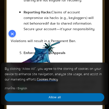
sharing are not eligible for recovery.
Reporting Hacks:
Claims of account
compromise via hacks (e.g., keyloggers) will
not be honored if due to shared information.
Secure your account—it’s your responsibility.
×
Violations will result in a Permanent Ban.
Enforcement and Appeals
PlayPark Game Masters and staff monitor the game
By clicking “Allow All”, you agree to the storing of cookies on your
proactively and respond to player reports. Penalties
device to enhance site navigation, analyze site usage, and assist in
are applied based on evidence and context. If you
our marketing efforts.
Cookies Policy
believe a penalty decision was made in error, you may
appeal via our official support ticket system within 7
ภาษาไทย
/
English
days. Appeals must include detailed evidence;
Allow all
repeated frivolous appeals will not be entertained.