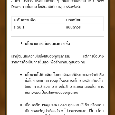
สินค้า บริการ หรือเนื้อหาใด ๆ ที่ไม่เกี่ยวข้องกับ MU New
Dawn ภายในเกม โซเชียลมีเดีย กลุ่ม หรือฟอรัม
ระดับความผิด
บทลงโทษ
ระดับ 1
แบนถาวร
นโยบายการคืนเงินและการซื้อ
เรามุ่งมั่นในความโปร่งใสของทุกธุรกรรม แต่การซื้อบาง
รายการถือเป็นการสิ้นสุด เพื่อรักษาสมดุลของเกม
นโยบายไม่คืนเงิน:
ไอเทมเงินสดที่มีระยะเวลาจำกัดซึ่ง
ซื้อในช่วงที่เกิดการหยุดให้บริการที่ไม่อาจหลีกเลี่ยงได้
(เช่น การบำรุงรักษา) จะไม่สามารถขอคืนเงินได้ การ
ซื้อทั้งหมดเป็นดุลยพินิจของคุณเอง
เมื่อเครดิต
PlayPark Load
ถูกแลก ใช้ ซื้อ หรือมอบ
เป็นของขวัญสำเร็จแล้ว จะไม่สามารถแลกเปลี่ยน โอน