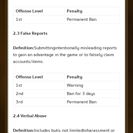
Offense Level
Penalty
1st
Permanent Ban
2.3 False Reports
Definition:
Submitting intentionally misleading reports
to gain an advantage in the game or to falsely claim
accounts/items.
Offense Level
Penalty
1st
Warning
2nd
Ban for 3 days
3rd
Permanent Ban
2.4 Verbal Abuse
Definition:
Includes but is not limited to harassment or