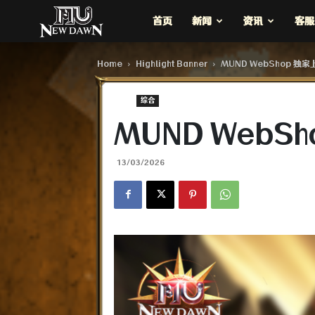
MU
首页
新闻
资讯
客服
New
Home
Highlight Banner
MUND WebShop 
综合​
Dawn
MUND Web
13/03/2026