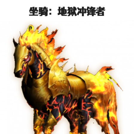
坐骑：地狱冲锋者