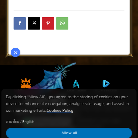
×
By clicking “Allow All”, you agree to the storing of cookies on your
© KINGNET NETWORK CO LTD. WEBZEN INC. ALL
device to enhance site navigation, analyze site usage, and assist in
RIGHTS RESERVED. © PLAYPARK PTE., LTD. ALL RIGHTS
our marketing efforts.
Cookies Policy
RESERVED.
THE MU LOGO AND THE WEBZEN LOGO ARE
ภาษาไทย
/
English
TRADEMARKS OF WEBZEN INC.
Allow all