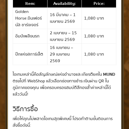
Item:
Availability:
Price:
Golden
16 มีนาคม – 1
Horse:อินเฟอร์
1,080 บาท
เมษายน 2569
นัล ชาร์จเจอร์
2 เมษายน – 15
อิมป์เพลิงนรก
1,080 บาท
เมษายน 2569
16 เมษายน –
ปีกแห่งสการ์เล็ต
29 เมษายน
1,080 บาท
2569
ไอเทมเหล่านี้คือสัญลักษณ์แห่งอำนาจและเกียรติยศใน
MUND
ตรงไปที่ WebShop แล้วเลือกช่องทางชำระเงินผ่าน QR ใน
ภูมิภาคของคุณ เพื่อครอบครองสมบัติสีทองล้ำค่าเหล่านี้ได้
แล้ววันนี้!
วิธีการซื้อ
เพื่อให้คุณไม่พลาดไอเทมสุดพิเศษนี้ โปรดทำตามขั้นตอนการ
สั่งซื้อดังนี้: