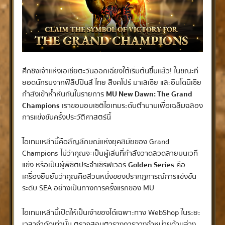
ศึกชิงเจ้าแห่งเอเชียตะวันออกเฉียงใต้เริ่มต้นขึ้นแล้ว! ในขณะที่
ยอดนักรบจากฟิลิปปินส์ ไทย สิงคโปร์ มาเลเซีย และอินโดนีเซีย
กำลังเข้าห้ำหั่นกันในรายการ
MU New Dawn: The Grand
Champions
เราขอมอบเซตไอเทมระดับตำนานเพื่อเฉลิมฉลอง
การแข่งขันครั้งประวัติศาสตร์นี้
ไอเทมเหล่านี้คือสัญลักษณ์แห่งยุคสมัยของ Grand
Champions ไม่ว่าคุณจะเป็นผู้เล่นที่กำลังวาดลวดลายบนเวที
แข่ง หรือเป็นผู้พิชิตประจำเซิร์ฟเวอร์
Golden Series
คือ
เครื่องยืนยันว่าคุณคือส่วนหนึ่งของปรากฏการณ์การแข่งขัน
ระดับ SEA อย่างเป็นทางการครั้งแรกของ MU
ไอเทมเหล่านี้เปิดให้เป็นเจ้าของได้เฉพาะทาง WebShop ในระยะ
เวลาจำกัดเท่านั้น ตรวจสอบตารางการวางจำหน่ายด้านล่าง