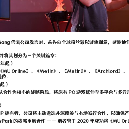
Song
代表公司发言时，首先向全球粉丝致以诚挚谢意，感谢他们
程，并将其划分为三个关键篇章：
01年起）
 Online》、《Metin》、《Metin2》、《Archlord》
地位。
年起）
团队合作为核心的战略阶段，将原有 PC 游戏延伸至多平台与多元形
）
为 IP 拥有者，公司将主动遴选并深度参与本地发行合作，以确
yPark
的战略重启合作 —— 后者曾于 2020 年成功将《MU O