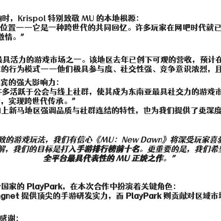
，Krispol 特别致敬 MU 的本地根源：
位置——它是一种跨世代的共同回忆。许多玩家在网吧时代就已接触
激情。”
：
最具活力的游戏市场之一。该地区去年已创下可观的营收，预计在
家的行为模式——他们极具参与度、社交性强、竞争意识浓烈，
菲律宾的强大影响力：
许多活跃于公会与线上社群，使其成为东南亚最具社交力的游戏
IP，实现跨世代传承。”
加上新马地区强调品质与社群连结的特性，也为我们提供了更深
精致的游戏玩法，我们有信心《MU：New Dawn》将深受玩家
解，我们的目标是打入
手游排行榜前十名
。更重要的是，我们希望
全平台最具代表性的 MU 正统之作
。”
个国家的
PlayPark
，在本次合作中扮演着关键角色：
ngnet
提供顶尖的手游研发实力，而
PlayPark
则贡献对区域市
达感谢：