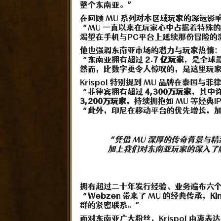
整个东南亚。”
在回顾 MU 系列对本区域玩家的深远影响时
“MU 一直以来在玩家心中占据着特殊的
渴望在手机与PC平台上延续那份冒险的
他也强调东南亚市场的潜力与玩家热情
“东南亚拥有超过
2.7 亿玩家
，是全球
然而，比数字更令人惊叹的，是这里玩
Krispol 特别提到 MU 品牌在泰国与
“菲律宾拥有超过
4,300万玩家
，其中
3,200万玩家
，持续拥抱如 MU 等经典
“此外，印尼在移动平台的优先增长，
“凭借 MU 深厚的传奇背景与
加上我们对东南亚玩家的深入了
拥有超过二十年发行经验、业务遍布六
“
Webzen
带来了 MU 的经典传承，
Ki
群的紧密联系。”
面对东南亚广大粉丝，Krispol 由衷表