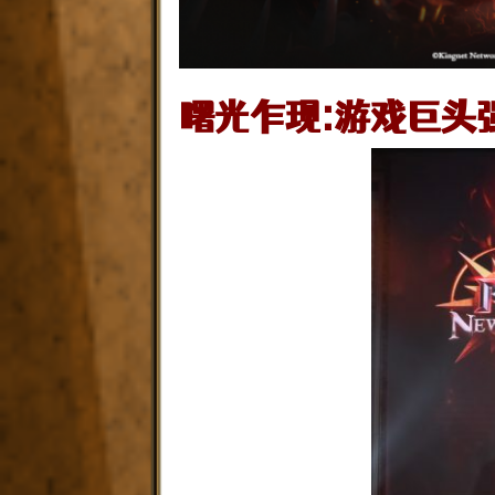
曙光乍现:游戏巨头