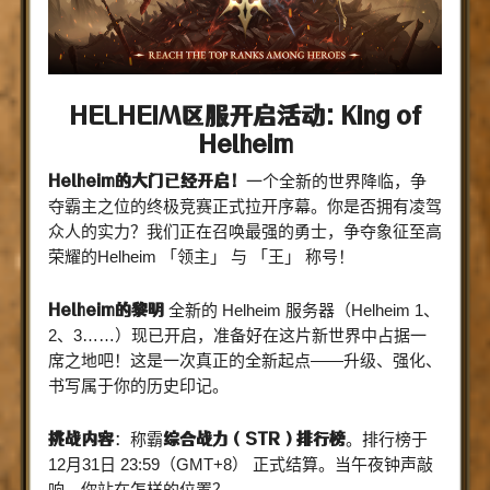
HELHEIM区服开启活动: King of
Helheim
Helheim的大门已经开启！
一个全新的世界降临，争
夺霸主之位的终极竞赛正式拉开序幕。你是否拥有凌驾
众人的实力？我们正在召唤最强的勇士，争夺象征至高
荣耀的Helheim 「领主」 与 「王」 称号！
Helheim的黎明
全新的 Helheim 服务器（Helheim 1、
2、3……）现已开启，准备好在这片新世界中占据一
席之地吧！这是一次真正的全新起点——升级、强化、
书写属于你的历史印记。
挑战内容
综合战力（STR）排行榜
：称霸
。排行榜于
12月31日 23:59（GMT+8） 正式结算。当午夜钟声敲
响，你站在怎样的位置？