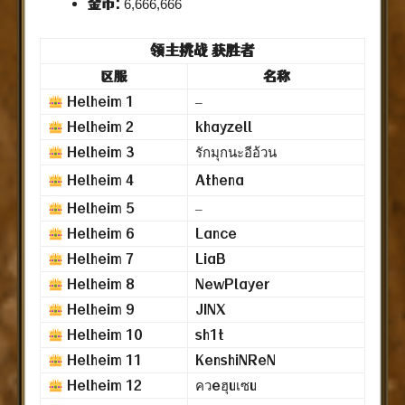
金币:
6,666,666
领主挑战 获胜者
区服
名称
Helheim 1
–
Helheim 2
khayzell
Helheim 3
รักมุกนะอีอ้วน
Helheim 4
Athena
Helheim 5
–
Helheim 6
Lance
Helheim 7
LiaB
Helheim 8
NewPlayer
Helheim 9
JINX
Helheim 10
sh1t
Helheim 11
KenshiNReN
Helheim 12
ควeฮุuเซu