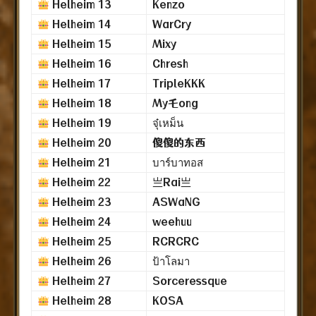
Helheim 13
Kenzo
Helheim 14
WarCry
Helheim 15
Mixy
Helheim 16
Chresh
Helheim 17
TripleKKK
Helheim 18
My乇ong
Helheim 19
จุ๋เหม็น
Helheim 20
傻傻的东西
Helheim 21
บาร์บาทอส
Helheim 22
亗Rai亗
Helheim 23
ASWaNG
Helheim 24
weehuu
Helheim 25
RCRCRC
Helheim 26
ป้าโลมา
Helheim 27
Sorceressque
Helheim 28
KOSA