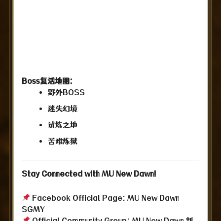
Boss复活地图:
野外BOSS
迷失幻境
试炼之地
苦难炼狱
Stay Connected with MU New Dawn!
Facebook Official Page:
MU New Dawn
SGMY
Official Community Group:
MU New Dawn
新