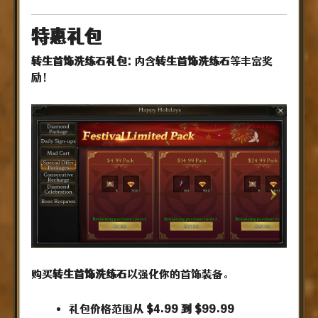
特惠礼包
转生首饰洗练石礼包
:
内含
转生首饰洗练石
等丰富奖
励！
购买
转生首饰洗练石
以强化你的首饰装备。
礼包价格范围从
$4.99 到 $99.99