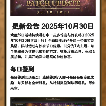
更新公告 2025年10月30日
欢度节日
活动持续进行中…更多惊喜与好礼将于
2025
年10月30日
正式上线！全新版本现已开启—带来特别
奖励、限时活动与独家节日优惠，共分为
7大主题
。每
个主题都为你提供独特的方式，收集珍稀道具、获取专
属折扣，并揭开暗影中潜藏的神秘惊喜。
每日签到
每日签到
活动来袭！
连续签到7天
即可
每日
领取
专属奖
励
！每天都有全新好礼，从特别奖励到珍稀道具，等你
来拿。