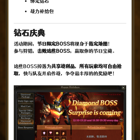
绑定钻石
战力补给包
钻石庆典
活动期间，
节日限定BOSS
将现身于
指定地图
！
参与狩猎，
击败这些BOSS
，赢取你的节日宝藏。
这些BOSS掉落为
共享战利品
，
所有玩家均可自由拾
取
，快与队友并肩作战，争夺最丰厚的的奖励吧！