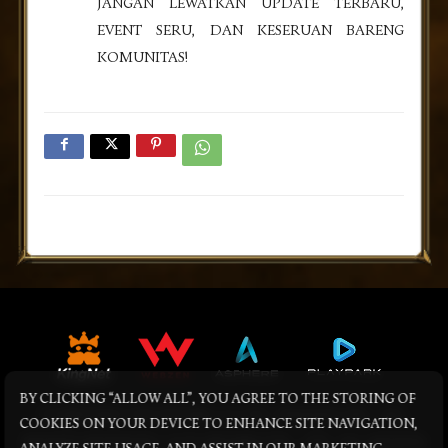
JANGAN LEWATKAN UPDATE TERBARU,
EVENT SERU, DAN KESERUAN BARENG
KOMUNITAS!
BY CLICKING “ALLOW ALL”, YOU AGREE TO THE STORING OF
© KINGNET NETWORK CO LTD. WEBZEN INC. ALL
COOKIES ON YOUR DEVICE TO ENHANCE SITE NAVIGATION,
RIGHTS RESERVED. © PLAYPARK PTE., LTD. ALL RIGHTS